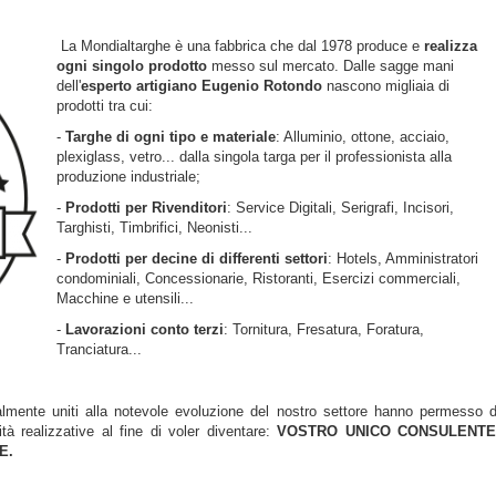
La Mondialtarghe è una fabbrica che dal 1978 produce e
realizza
ogni singolo prodotto
messo sul mercato. Dalle sagge mani
dell'
esperto artigiano Eugenio Rotondo
nascono migliaia di
prodotti tra cui:
-
Targhe di ogni tipo e materiale
: Alluminio, ottone, acciaio,
plexiglass, vetro... dalla singola targa per il professionista alla
produzione industriale;
-
Prodotti per Rivenditori
: Service Digitali, Serigrafi, Incisori,
Targhisti, Timbrifici, Neonisti...
-
Prodotti per decine di differenti settori
: Hotels, Amministratori
condominiali, Concessionarie, Ristoranti, Esercizi commerciali,
Macchine e utensili...
-
Lavorazioni conto terzi
: Tornitura, Fresatura, Foratura,
Tranciatura...
nalmente uniti
alla notevole evoluzione del nostro settore hanno permesso d
tà realizzative al fine di voler diventare:
VOSTRO UNICO CONSULENTE
E.