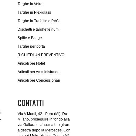
Targhe in Vetro
Targhe in Plexiglass
Targhe in Trafolite e PVC
Dischetti e targhette num.
Spille e Badge
Targhe per porta
RICHIEDI UN PREVENTIVO
Articoli per Hotel
Articoli per Amministratori
Articoli per Concessionari
CONTATTI
i
Via V.Monti, 42 - Pero (MI), Da
,
Milano, proseguire in fondo alla
via Gallarate, al semaforo girare
a destra dopo la Mercedes. Con
i mezzi Metro Molino Dorino M1