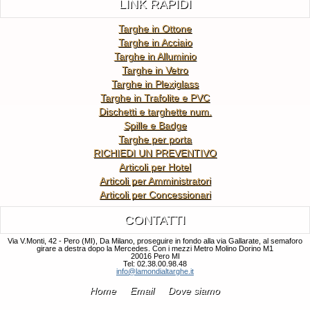
LINK RAPIDI
Targhe in Ottone
Targhe in Acciaio
Targhe in Alluminio
Targhe in Vetro
Targhe in Plexiglass
Targhe in Trafolite e PVC
Dischetti e targhette num.
Spille e Badge
Targhe per porta
RICHIEDI UN PREVENTIVO
Articoli per Hotel
Articoli per Amministratori
Articoli per Concessionari
CONTATTI
Via V.Monti, 42 - Pero (MI), Da Milano, proseguire in fondo alla via Gallarate, al semaforo
girare a destra dopo la Mercedes. Con i mezzi Metro Molino Dorino M1
20016 Pero MI
Tel: 02.38.00.98.48
info@lamondialtarghe.it
Home
Email
Dove siamo