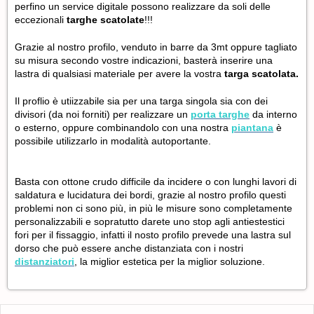
perfino un service digitale possono realizzare da soli delle
eccezionali
targhe scatolate
!!!
Grazie al nostro profilo, venduto in barre da 3mt oppure tagliato
su misura secondo vostre indicazioni, basterà inserire una
lastra di qualsiasi materiale per avere la vostra
targa scatolata.
Il proflio è utiizzabile sia per una targa singola sia con dei
divisori (da noi forniti) per realizzare un
por
ta targhe
da interno
o esterno, oppure combinandolo con una nostra
piantana
è
possibile utilizzarlo in modalità autoportante.
Basta con ottone crudo difficile da incidere o con lunghi lavori di
saldatura e lucidatura dei bordi, grazie al nostro profilo questi
problemi non ci sono più, in più le misure sono completamente
personalizzabili e sopratutto darete uno stop agli antiestestici
fori per il fissaggio, infatti il nosto profilo prevede una lastra sul
dorso che può essere anche distanziata con i nostri
distanziatori
, la miglior estetica per la miglior soluzione.