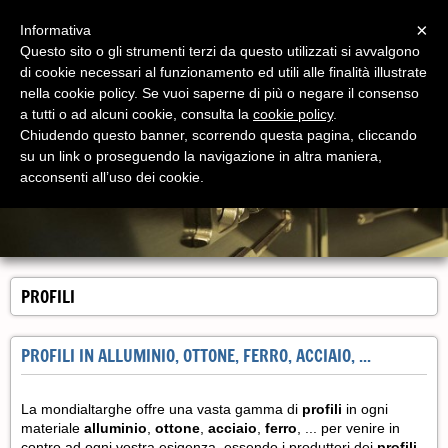
Menu
×
Informativa
Questo sito o gli strumenti terzi da questo utilizzati si avvalgono
di cookie necessari al funzionamento ed utili alle finalità illustrate
nella cookie policy. Se vuoi saperne di più o negare il consenso
a tutti o ad alcuni cookie, consulta la
cookie policy
.
Chiudendo questo banner, scorrendo questa pagina, cliccando
su un link o proseguendo la navigazione in altra maniera,
acconsenti all’uso dei cookie.
PROFILI
PROFILI IN ALLUMINIO, OTTONE, FERRO, ACCIAIO, ...
La mondialtarghe offre una vasta gamma di
profili
in ogni
materiale
alluminio
,
ottone
,
acciaio
,
ferro
, ... per venire in
contro ad ogni vostra esigenza, essendo i produttori dei
profili