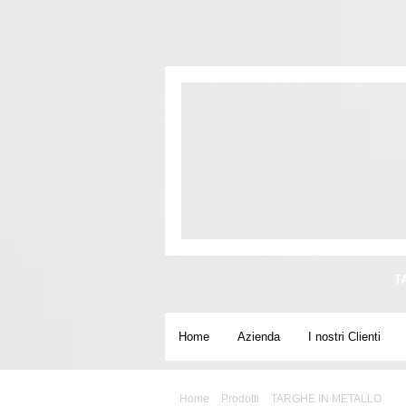
T
Home
Azienda
I nostri Clienti
Home
»
Prodotti
»
TARGHE IN METALLO
» T