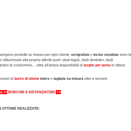
vengono prodotte su misura per ogni cliente,
serigrafate
o
incise smaltate
sono l
tituzionale alla propria attività quali: studi legali, studi dentistici, studi
atori di condominio,... oltre all'ampia disponibilità di
targhe per porta
in ottone
incisori di
lastre di ottone
intere
o
tagliate su misura
oltre a servizio
na >>
BORCHIE E DISTANZIATORI
<<
IN OTTONE REALIZZATE: