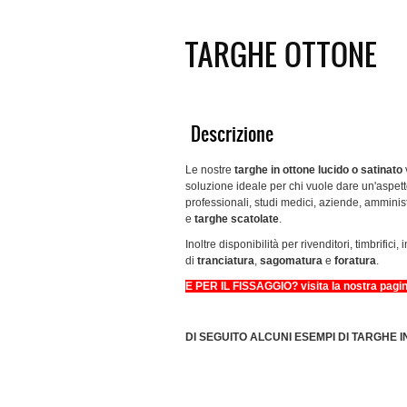
TARGHE OTTONE
Descrizione
Le nostre
targhe in ottone lucido o satinato
soluzione ideale per chi vuole dare un'aspetto is
professionali, studi medici, aziende, amministr
e
targhe scatolate
.
Inoltre disponibilità per rivenditori, timbrifici, 
di
tranciatura
,
sagomatura
e
foratura
.
E PER IL FISSAGGIO? visita la nostra pagi
DI SEGUITO ALCUNI ESEMPI DI TARGHE 