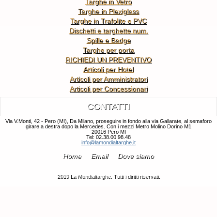
Targhe in Vetro
Targhe in Plexiglass
Targhe in Trafolite e PVC
Dischetti e targhette num.
Spille e Badge
Targhe per porta
RICHIEDI UN PREVENTIVO
Articoli per Hotel
Articoli per Amministratori
Articoli per Concessionari
CONTATTI
Via V.Monti, 42 - Pero (MI), Da Milano, proseguire in fondo alla via Gallarate, al semaforo
girare a destra dopo la Mercedes. Con i mezzi Metro Molino Dorino M1
20016 Pero MI
Tel: 02.38.00.98.48
info@lamondialtarghe.it
Home
Email
Dove siamo
2019 La Mondialtarghe. Tutti i diritti riservati.